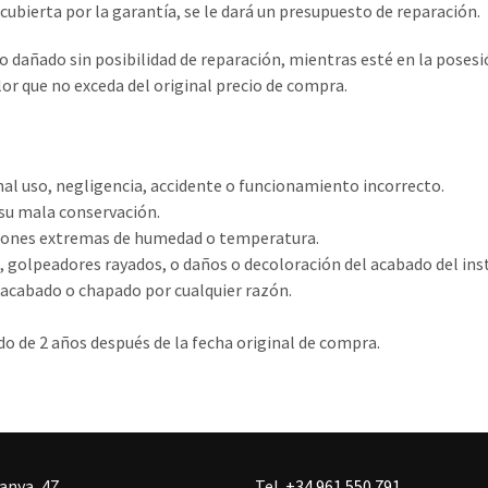
 cubierta por la garantía, se le dará un presupuesto de reparación.
 dañado sin posibilidad de reparación, mientras esté en la posesi
lor que no exceda del original precio de compra.
mal uso, negligencia, accidente o funcionamiento incorrecto.
su mala conservación.
iciones extremas de humedad o temperatura.
as, golpeadores rayados, o daños o decoloración del acabado del i
el acabado o chapado por cualquier razón.
odo de 2 años después de la fecha original de compra.
canya, 4Z
Tel.
+34 961 550 791