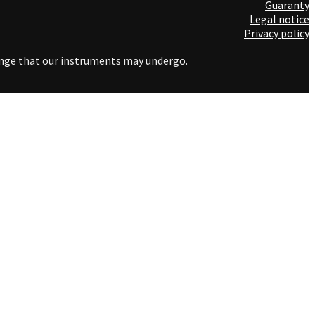
Guaranty
Legal notice
Privacy policy
hange that our instruments may undergo.