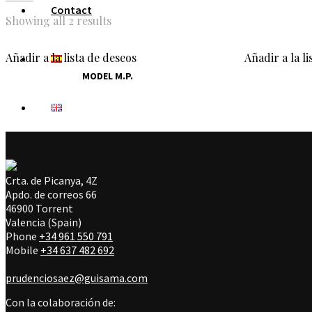
Contact
Showing all 2 results
Añadir a la lista de deseos
Añadir a la l
MODEL M.P.
Crta. de Picanya, 4Z
Apdo. de correos 66
46900 Torrent
Valencia (Spain)
Phone
+34 961 550 791
Mobile
+34 637 482 692
prudenciosaez@guisama.com
Con la colaboración de: