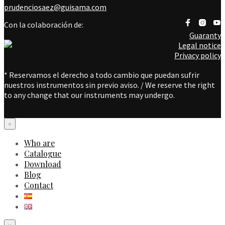
prudenciosaez@guisama.com
Con la colaboración de:
Guaranty
Legal notice
Privacy policy
* Reservamos el derecho a todo cambio que puedan sufrir
nuestros instrumentos sin previo aviso. / We reserve the right
to any change that our instruments may undergo.
×
Who are
Catalogue
Download
Blog
Contact