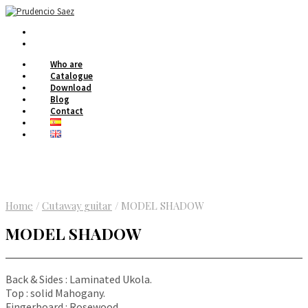
Who are
Catalogue
Download
Blog
Contact
Home
/
Cutaway guitar
/
MODEL SHADOW
MODEL SHADOW
Back & Sides : Laminated Ukola.
Top : solid Mahogany.
Fingerboard : Rosewood.