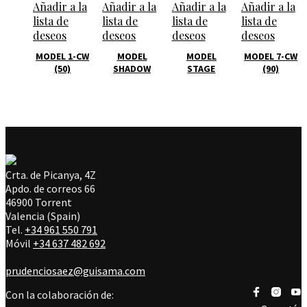
Añadir a la
Añadir a la
Añadir a la
Añadir a la
lista de
lista de
lista de
lista de
deseos
deseos
deseos
deseos
MODEL 1-CW
MODEL
MODEL
MODEL 7-CW
(50)
SHADOW
STAGE
(90)
Crta. de Picanya, 4Z
Apdo. de correos 66
46900 Torrent
Valencia (Spain)
Tel.
+34 961 550 791
Móvil
+34 637 482 692
prudenciosaez@guisama.com
Con la colaboración de: