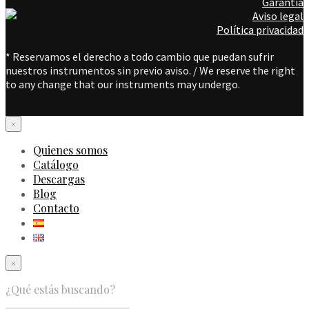
Garantía
Aviso legal
Política privacidad
* Reservamos el derecho a todo cambio que puedan sufrir
nuestros instrumentos sin previo aviso. / We reserve the right
to any change that our instruments may undergo.
×
Quienes somos
Catálogo
Descargas
Blog
Contacto
×
¿Qué estás buscando?