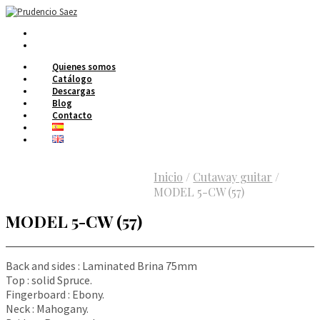
Quienes somos
Catálogo
Descargas
Blog
Contacto
Inicio
/
Cutaway guitar
/
MODEL 5-CW (57)
MODEL 5-CW (57)
Back and sides : Laminated Brina 75mm
Top : solid Spruce.
Fingerboard : Ebony.
Neck : Mahogany.